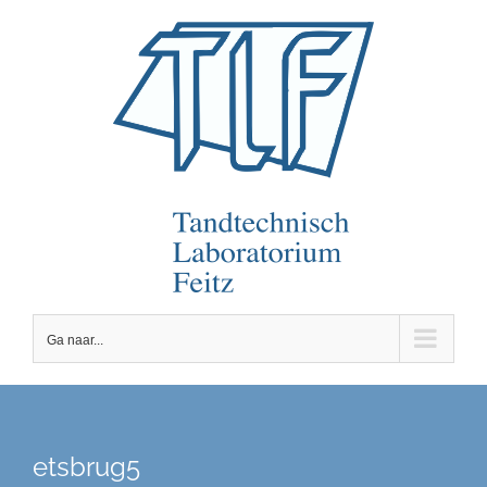
Ga
naar
inhoud
Ga naar...
etsbrug5