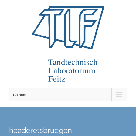
Ga
naar
inhoud
Ga naar...
headeretsbruggen