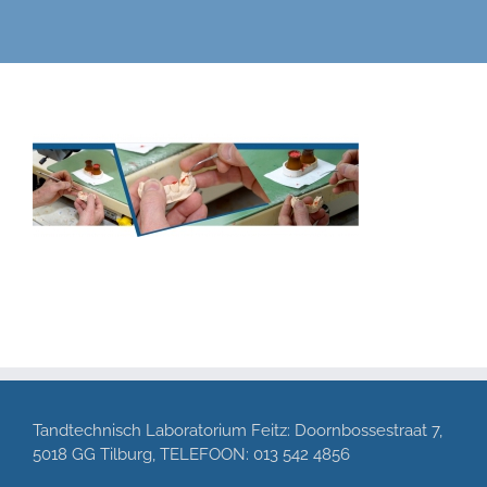
Tandtechnisch Laboratorium Feitz: Doornbossestraat 7,
5018 GG Tilburg, TELEFOON: 013 542 4856