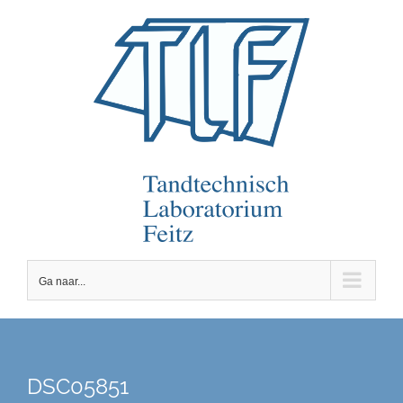
Ga
naar
inhoud
Ga naar...
DSC05851