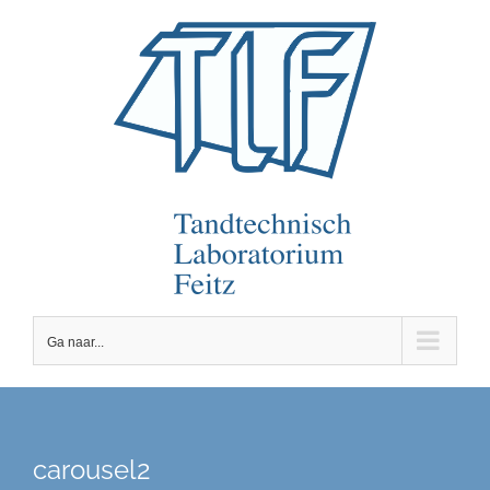
Ga
naar
inhoud
Ga naar...
carousel2