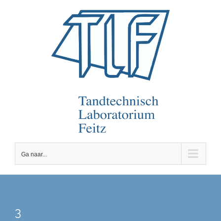
Ga
naar
inhoud
Ga naar...
3